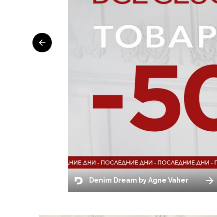
Denim Dream by Agne Vaher