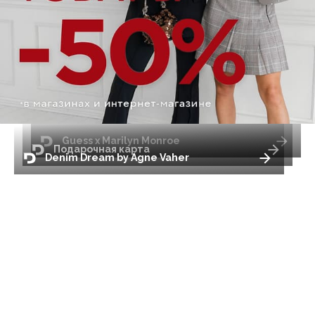
Guess x Marilyn Monroe
Подарочная карта
Denim Dream by Agne Vaher