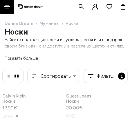
Denim Dream
›
Мужчины
›
Носки
Носки
Найдите подходящие носки и чулки для себя или в подарок
своим близким - они доступны в различных цветах и стилях.
Показать больше
Фильтры
Сортировать
1
Новинка
Новинка
Calvin Klein
Guess Jeans
Носки
Носки
12.99
€
20.00
€
39 43
ONE