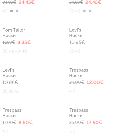
24.45
€
24.45
€
34.99
€
34.99
€
43
39 43
-30%
Tom Tailor
Levi's
Носки
Носки
8.35
€
10.95
€
11.99
€
39-42 43-46
39 43
-50%
Levi's
Trespass
Носки
Носки
10.95
€
12.00
€
24.00
€
35 39 43
4 7
-50%
-30%
Trespass
Trespass
Носки
Носки
8.50
€
17.50
€
17.00
€
25.00
€
4 7
3 7