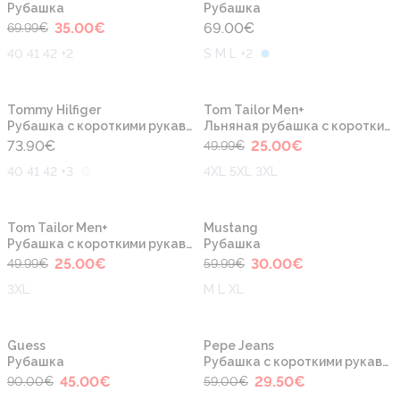
Рубашка
Рубашка
35.00
€
69.00
€
69.99
€
40 41 42 +2
S M L +2
-50%
Новинка
Новинка
Tommy Hilfiger
Tom Tailor Men+
Рубашка с короткими рукавами
Льняная рубашка с короткими рукавами
73.90
€
25.00
€
49.99
€
40 41 42 +3
4XL 5XL 3XL
-50%
-50%
Новинка
Новинка
Tom Tailor Men+
Mustang
Рубашка с короткими рукавами
Рубашка
25.00
€
30.00
€
49.99
€
59.99
€
3XL
M L XL
-50%
-50%
Новинка
Новинка
Guess
Pepe Jeans
Рубашка
Рубашка с короткими рукавами
45.00
€
29.50
€
90.00
€
59.00
€