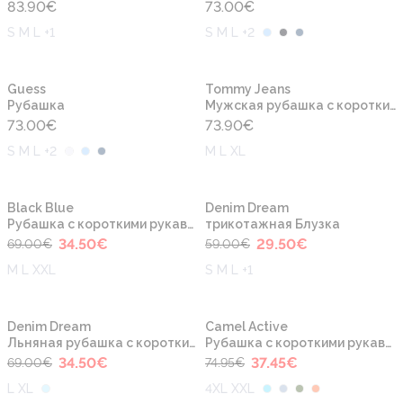
83.90
€
73.00
€
S M L +1
S M L +2
Новинка
Новинка
Guess
Tommy Jeans
Рубашка
Мужская рубашка с короткими рукавами
73.00
€
73.90
€
S M L +2
M L XL
-50%
-50%
Новинка
Новинка
Black Blue
Denim Dream
Рубашка с короткими рукавами
трикотажная Блузка
34.50
€
29.50
€
69.00
€
59.00
€
M L XXL
S M L +1
-50%
-50%
Новинка
Новинка
Denim Dream
Camel Active
Льняная рубашка с короткими рукавами
Рубашка с короткими рукавами
34.50
€
37.45
€
69.00
€
74.95
€
L XL
4XL XXL