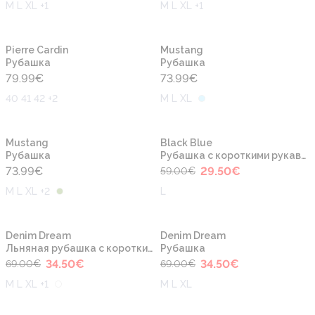
M L XL +1
M L XL +1
Новинка
Новинка
Pierre Cardin
Mustang
Рубашка
Рубашка
79.99
€
73.99
€
40 41 42 +2
M L XL
-50%
Новинка
Новинка
Mustang
Black Blue
Рубашка
Рубашка с короткими рукавами
73.99
€
29.50
€
59.00
€
M L XL +2
L
-50%
-50%
Новинка
Новинка
Denim Dream
Denim Dream
Льняная рубашка с короткими рукавами
Рубашка
34.50
€
34.50
€
69.00
€
69.00
€
M L XL +1
M L XL