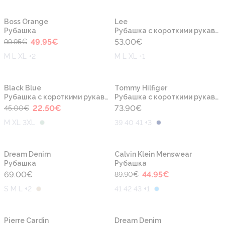
-50%
Новинка
Новинка
Boss Orange
Lee
Рубашка
Рубашка с короткими рукавами
49.95
€
53.00
€
99.95
€
M L XL +2
M L XL +1
-50%
Новинка
Новинка
Black Blue
Tommy Hilfiger
Рубашка с короткими рукавами
Рубашка с короткими рукавами
22.50
€
73.90
€
45.00
€
M XL 3XL
39 40 41 +3
-50%
Новинка
Новинка
Dream Denim
Calvin Klein Menswear
Рубашка
Рубашка
69.00
€
44.95
€
89.90
€
S M L +2
41 42 43 +1
-50%
Новинка
Новинка
Pierre Cardin
Dream Denim