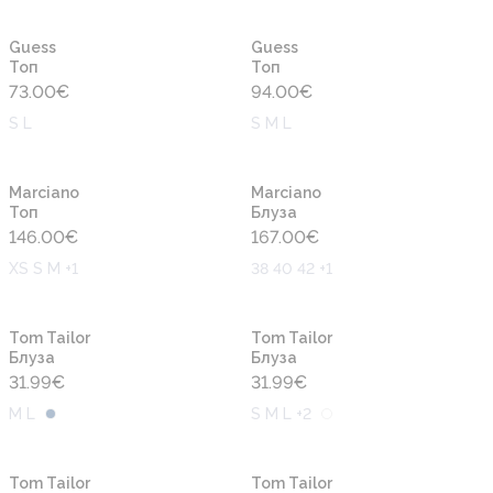
Новинка
Новинка
Guess
Guess
Топ
Топ
73.00
€
94.00
€
S L
S M L
Новинка
Новинка
Marciano
Marciano
Топ
Блуза
146.00
€
167.00
€
XS S M +1
38 40 42 +1
Новинка
Новинка
Tom Tailor
Tom Tailor
Блуза
Блуза
31.99
€
31.99
€
M L
S M L +2
Новинка
Новинка
Tom Tailor
Tom Tailor