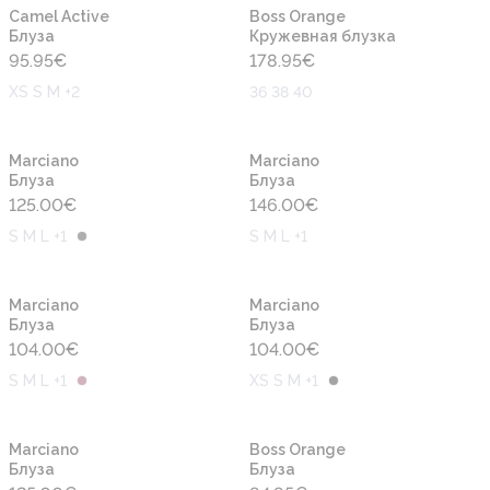
Новинка
Новинка
Camel Active
Boss Orange
Блуза
Кружевная блузка
95.95
€
178.95
€
XS S M +2
36 38 40
Новинка
Новинка
Marciano
Marciano
Блуза
Блуза
125.00
€
146.00
€
S M L +1
S M L +1
Новинка
Новинка
Marciano
Marciano
Блуза
Блуза
104.00
€
104.00
€
S M L +1
XS S M +1
Новинка
Новинка
Marciano
Boss Orange
Блуза
Блуза