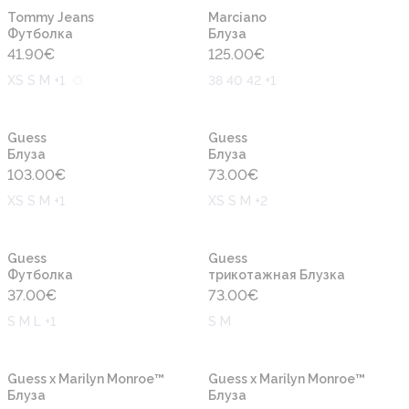
Новинка
Новинка
Tommy Jeans
Marciano
Футболка
Блуза
41.90
€
125.00
€
XS S M +1
38 40 42 +1
Новинка
Новинка
Guess
Guess
Блуза
Блуза
103.00
€
73.00
€
XS S M +1
XS S M +2
Новинка
Новинка
Guess
Guess
Футболка
трикотажная Блузка
37.00
€
73.00
€
S M L +1
S M
Новинка
Новинка
Guess x Marilyn Monroe™
Guess x Marilyn Monroe™
Блуза
Блуза