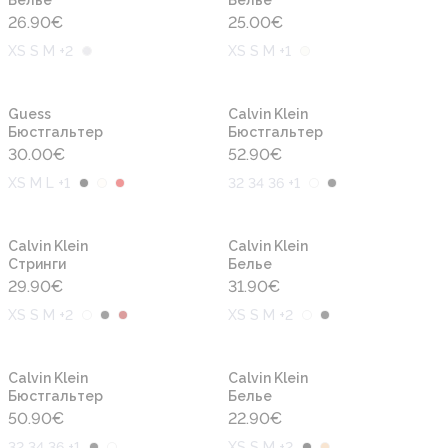
Белье
Белье
26.90
€
25.00
€
XS S M +2
XS S M +1
Новинка
Guess
Calvin Klein
Бюстгальтер
Бюстгальтер
30.00
€
52.90
€
XS M L +1
32 34 36 +1
Calvin Klein
Calvin Klein
Cтринги
Белье
29.90
€
31.90
€
XS S M +2
XS S M +2
Calvin Klein
Calvin Klein
Бюстгальтер
Белье
50.90
€
22.90
€
32 34 36 +1
XS S M +2