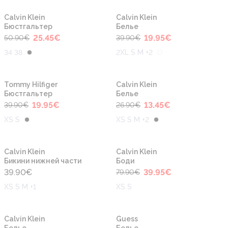
-50%
-50%
Новинка
Новинка
Calvin Klein
Calvin Klein
Бюстгальтер
Белье
25.45
€
19.95
€
50.90
€
39.90
€
34 38
2XL S M +2
-50%
-50%
Новинка
Новинка
Tommy Hilfiger
Calvin Klein
Бюстгальтер
Белье
19.95
€
13.45
€
39.90
€
26.90
€
XS S
XS S M +2
-50%
Новинка
Новинка
Calvin Klein
Calvin Klein
Бикини нижней части
Боди
39.90
€
39.95
€
79.90
€
XS S M +1
XS S
Новинка
Новинка
Calvin Klein
Guess