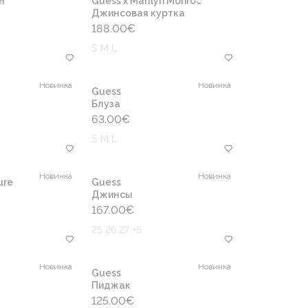
r
Guess x Marilyn Monroe™
Джинсовая куртка
188.00
€
S M L
Новинка
Новинка
Guess
Блуза
63.00
€
S M L
Новинка
Новинка
ure
Guess
Джинсы
167.00
€
25 26 27 +5
Новинка
Новинка
Guess
Пиджак
125.00
€