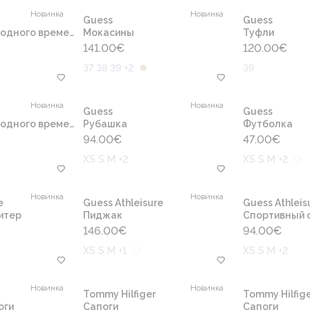
Новинка
Новинка
Guess
Guess
одного времени
Мокасины
Туфли
141.00
€
120.00
€
37 38 39 +2
39
Новинка
Новинка
Guess
Guess
одного времени
Рубашка
Футболка
94.00
€
47.00
€
XS S M +2
XS S M +2
Новинка
Новинка
e
Guess Athleisure
Guess Athleis
итер
Пиджак
Cпортивный 
146.00
€
94.00
€
XS S M +1
XS S M +2
Новинка
Новинка
Tommy Hilfiger
Tommy Hilfige
оги
Сапоги
Сапоги