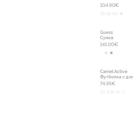
104.90
€
38 39 40
Guess
Сумка
141.00
€
-
Camel Active
Футболка с дли
74.95
€
XS S M +2