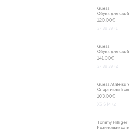
Guess
Обувь для своб
120.00
€
37 38 39 +1
Guess
Обувь для своб
141.00
€
37 38 39 +2
Guess Athleisur
Cпортивный св
103.00
€
XS S M +2
Tommy Hilfiger
Резиновые сап