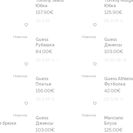
Tommy Jeans
Tommy Hilfige
Юбка
Юбка
157.90
€
125.90
€
XS S M
XS S M +1
Новинка
Новинка
Guess
Guess
Рубашка
Джинсы
84.00
€
103.00
€
XS S M +1
24 25 26 +8
Новинка
Новинка
Guess
Guess Athleis
Платье
Футболка
156.00
€
42.00
€
XS S M +2
XS S M +1
Новинка
Новинка
Guess
Marciano
е брюки
Джинсы
Блуза
103.00
€
125.00
€