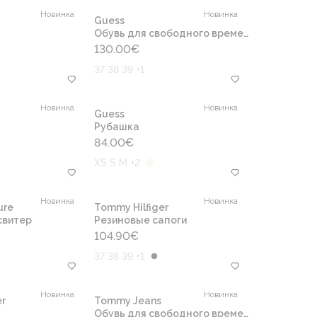
Новинка
Новинка
Guess
Обувь для свободного времени
130.00
€
37 38 39 +1
Новинка
Новинка
Guess
Рубашка
84.00
€
XS S M +2
Новинка
Новинка
ure
Tommy Hilfiger
свитер
Резиновые сапоги
104.90
€
37 38 39 +1
Новинка
Новинка
r
Tommy Jeans
Обувь для свободного времени