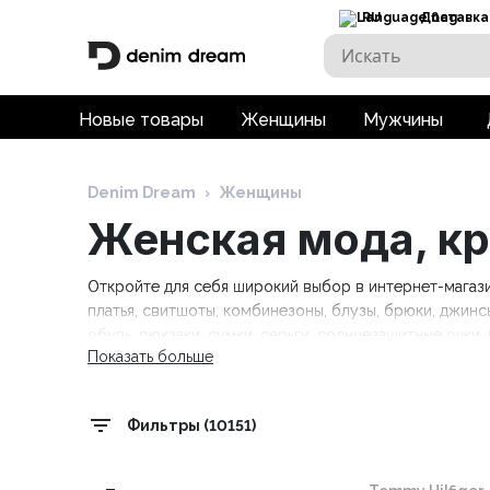
RU
Доставка
Новые товары
Женщины
Мужчины
Denim Dream
›
Женщины
Женская мода, кр
Откройте для себя широкий выбор в интернет-магазин
платья, свитшоты, комбинезоны, блузы, брюки, джинсы
обувь, рюкзаки, сумки, серьги, солнцезащитные очки,
Показать больше
другое. Исследуйте коллекции мировых модных брендов,
Denim Dream, Trespass, Lee Cooper, Mustang, Lemongras
Pelle и многие другие.
Фильтры (10151)