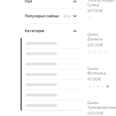
Tommy Hilfiger
Пол
Сумка
167.90
€
Все
Популярно сейчас
OS
Категория
Guess
Джинсы
125.00
€
24 25 26 +6
Guess
Футболка
47.00
€
XS S M +2
Guess
Тренировочны
103.00
€