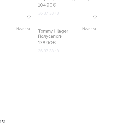
104.90
€
36 37 38 +3
Новинка
Новинка
Tommy Hilfiger
Полусапоги
178.90
€
36 37 38 +3
151