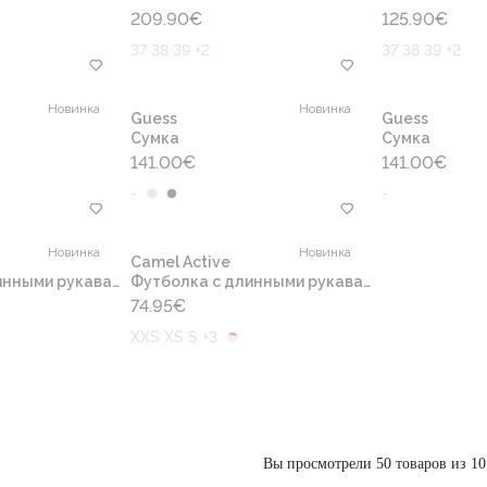
209.90
€
125.90
€
37 38 39 +2
37 38 39 +2
Новинка
Новинка
Guess
Guess
Сумка
Сумка
141.00
€
141.00
€
-
-
Новинка
Новинка
Camel Active
нными рукавами
Футболка с длинными рукавами
74.95
€
XXS XS S +3
Вы просмотрели 50 товаров из 10