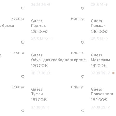
24 25 26 +8
XS S M +1
Новинка
Новинка
Guess
Guess
е брюки
Пиджак
Пиджак
125.00
€
146.00
€
XS S M +2
XS S M +2
Новинка
Новинка
e
Guess
Guess
Обувь для свободного времени
Мокасины
120.00
€
141.00
€
36 37 38 +3
37 38 39 +2
Новинка
Новинка
Guess
Guess
Туфли
Полусапоги
151.00
€
182.00
€
37 38 39 +1
37 38 39 +2