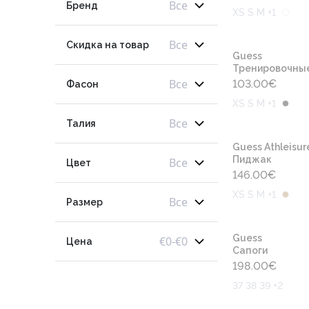
Все
Бренд
XS S M +1
Все
Скидка на товар
Guess
Тренировочны
Все
103.00
€
Фасон
XS S M +1
Все
Талия
Guess Athleisur
Пиджак
Все
Цвет
146.00
€
XS S M +1
Все
Размер
Guess
€
0
-
€
0
Цена
Сапоги
198.00
€
37 38 39 +2