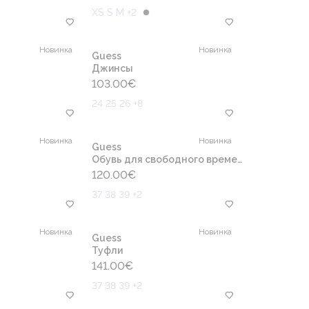
XS S M +2
Новинка
Новинка
Guess
Джинсы
103.00
€
24 25 26 +8
Новинка
Новинка
Guess
Обувь для свободного времени
120.00
€
37 38 39 +2
Новинка
Новинка
Guess
Туфли
141.00
€
37 38 39 +2