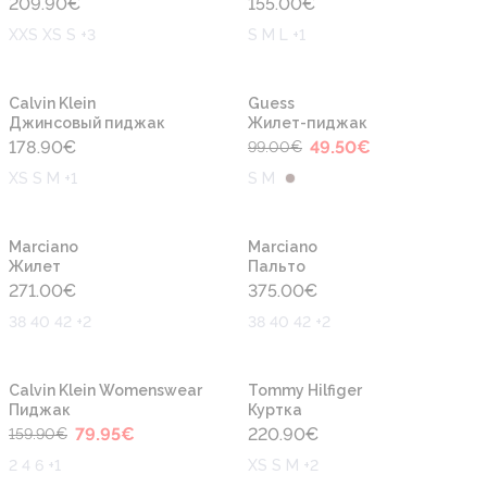
209.90
€
155.00
€
XXS XS S +3
S M L +1
-50%
Новинка
Новинка
Calvin Klein
Guess
Джинсовый пиджак
Жилет-пиджак
178.90
€
49.50
€
99.00
€
XS S M +1
S M
Новинка
Новинка
Marciano
Marciano
Жилет
Пальто
271.00
€
375.00
€
38 40 42 +2
38 40 42 +2
-50%
Новинка
Новинка
Calvin Klein Womenswear
Tommy Hilfiger
Пиджак
Куртка
79.95
€
220.90
€
159.90
€
2 4 6 +1
XS S M +2