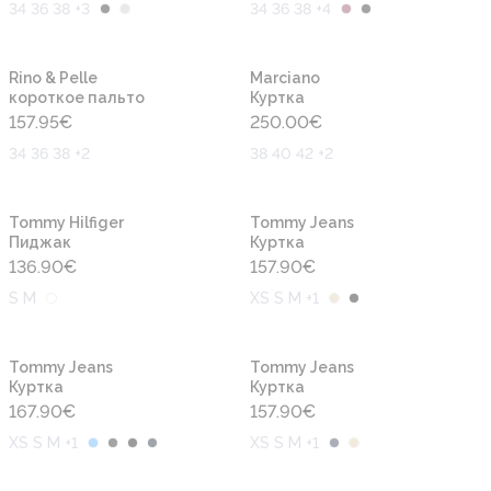
34 36 38 +3
34 36 38 +4
Новинка
Новинка
Rino & Pelle
Marciano
короткое пальто
Куртка
157.95
€
250.00
€
34 36 38 +2
38 40 42 +2
Новинка
Новинка
Tommy Hilfiger
Tommy Jeans
Пиджак
Куртка
136.90
€
157.90
€
S M
XS S M +1
Новинка
Новинка
Tommy Jeans
Tommy Jeans
Куртка
Куртка
167.90
€
157.90
€
XS S M +1
XS S M +1