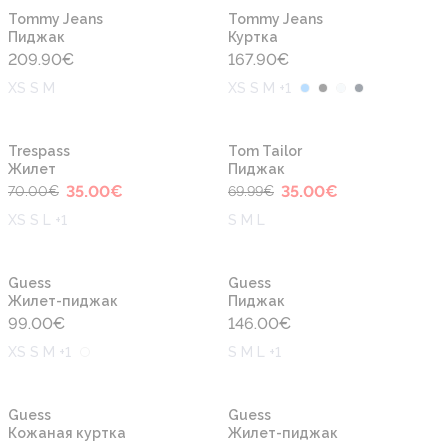
Новинка
Новинка
Tommy Jeans
Tommy Jeans
Пиджак
Куртка
209.90
€
167.90
€
XS S M
XS S M +1
-50%
-50%
Новинка
Новинка
Trespass
Tom Tailor
Жилет
Пиджак
35.00
€
35.00
€
70.00
€
69.99
€
XS S L +1
S M L
Новинка
Новинка
Guess
Guess
Жилет-пиджак
Пиджак
99.00
€
146.00
€
XS S M +1
S M L +1
-50%
Новинка
Новинка
Guess
Guess
Кожаная куртка
Жилет-пиджак