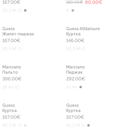
167.00
€
80.00
€
160.00
€
XS S M +2
S
Новинка
Новинка
Guess
Guess Athleisure
Жилет-пиджак
Куртка
167.00
€
146.00
€
XS S M +2
XS S M +2
Новинка
Новинка
Marciano
Marciano
Пальто
Пиджак
396.00
€
292.00
€
38 40 42
42 44
Новинка
Новинка
Guess
Guess
Куртка
Куртка
167.00
€
167.00
€
XS S M +2
XS S M +1