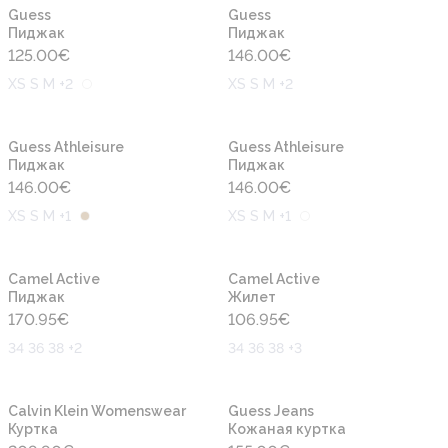
Новинка
Новинка
Guess
Guess
Пиджак
Пиджак
125.00
€
146.00
€
XS S M +2
XS S M +2
Новинка
Новинка
Guess Athleisure
Guess Athleisure
Пиджак
Пиджак
146.00
€
146.00
€
XS S M +1
XS S M +1
Новинка
Новинка
Camel Active
Camel Active
Пиджак
Жилет
170.95
€
106.95
€
34 36 38 +2
34 36 38 +3
Новинка
Новинка
Calvin Klein Womenswear
Guess Jeans
Куртка
Кожаная куртка