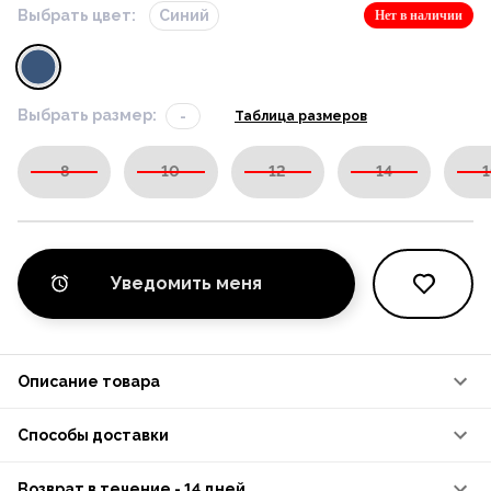
Выбрать цвет:
Синий
Нет в наличии
Выбрать размер:
-
Таблица размеров
8
10
12
14
1
Уведомить меня
Описание товара
Способы доставки
Возврат в течение - 14 дней