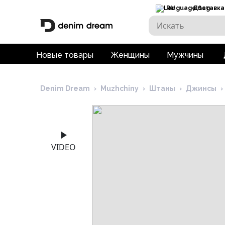
RU
Доставка
Новые товары
Женщины
Мужчины
Denim Dream
›
Muzhchiny
›
Штаны
›
Джинсы
›
VIDEO