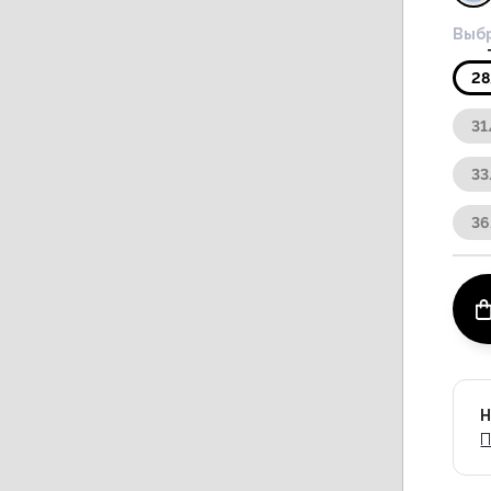
Выбр
2
31
33
3
Н
П