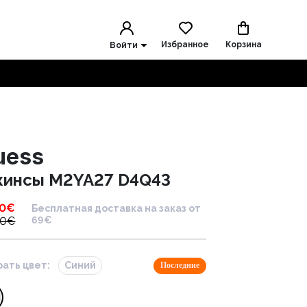
Избранное
Корзина
Войти
uess
инсы M2YA27 D4Q43
30
€
Бесплатная доставка на заказ от
00
€
69€
ать цвет:
Синий
Последние