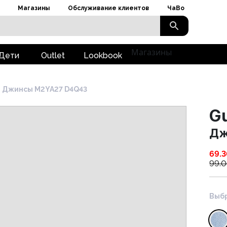
Магазины
Обслуживание клиентов
ЧаВо
Магазины
Дети
Outlet
Lookbook
Джинсы M2YA27 D4Q43
G
Дж
69.
99.
Выбр