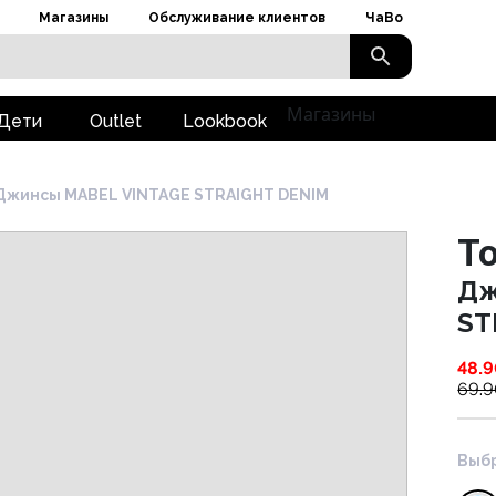
Магазины
Обслуживание клиентов
ЧаВо
Магазины
Дети
Outlet
Lookbook
Джинсы MABEL VINTAGE STRAIGHT DENIM
To
Дж
ST
48.
69.
Выбр