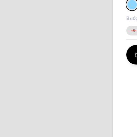
Выбр
8