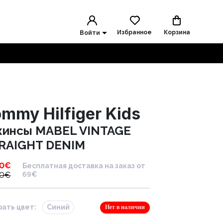
Избранное
Корзина
Войти
mmy Hilfiger Kids
инсы MABEL VINTAGE
RAIGHT DENIM
90
€
Бесплатная доставка на заказ от
90
€
69€
ать цвет:
Синий
Нет в наличии