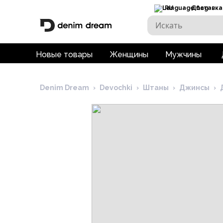
RU
Доставка
Новые товары
Женщины
Мужчины
Denim Dream
›
Devochki
›
Штаны
›
Джинсы
›