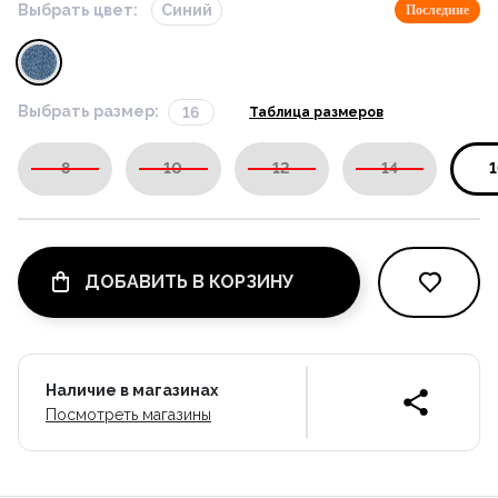
Выбрать цвет:
Синий
Последние
Выбрать размер:
16
Таблица размеров
8
10
12
14
1
ДОБАВИТЬ В КОРЗИНУ
Наличие в магазинах
Посмотреть магазины