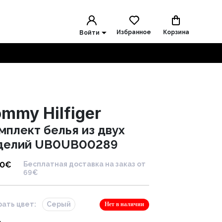
Избранное
Корзина
Войти
mmy Hilfiger
мплект белья из двух
делий UB0UB00289
90
€
Бесплатная доставка на заказ от
69€
ать цвет:
Серый
Нет в наличии