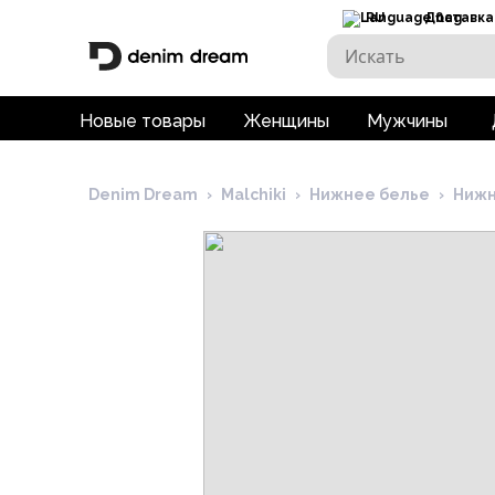
RU
Доставка
Новые товары
Женщины
Мужчины
Denim Dream
›
Malchiki
›
Нижнее белье
›
Нижн