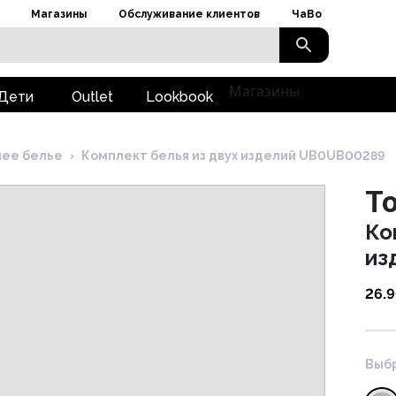
Магазины
Обслуживание клиентов
ЧаВо
Магазины
Дети
Outlet
Lookbook
ее белье
›
Комплект белья из двух изделий UB0UB00289
To
Ко
из
26.
Выбр