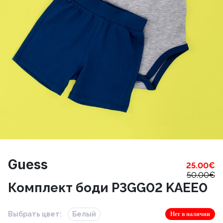
Guess
25.00
€
50.00
€
Комплект боди P3GG02 KAEE0
Выбрать цвет:
Белый
Нет в наличии