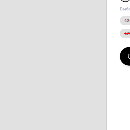
Выбр
12
17