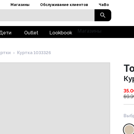
Магазины
Обслуживание клиентов
ЧаВо
Магазины
Дети
Outlet
Lookbook
уртки
›
Куртка 1033326
To
Ку
35.
69.9
Выбр