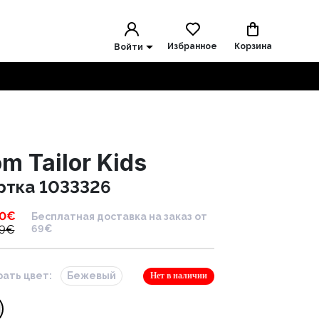
Избранное
Корзина
Войти
m Tailor Kids
ртка 1033326
00
€
Бесплатная доставка на заказ от
9
€
69€
ать цвет:
Бежевый
Нет в наличии