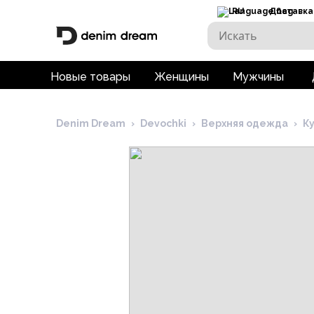
RU
Доставка
Новые товары
Женщины
Мужчины
Denim Dream
›
Devochki
›
Верхняя одежда
›
К