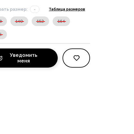
ать размер:
-
Таблица размеров
8
140
152
164
6
Уведомить
меня