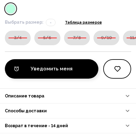
Выбрать размер:
-
Таблица размеров
3/4
5/6
7/8
9/10
11
Уведомить меня
Описание товара
Способы доставки
Возврат в течение - 14 дней