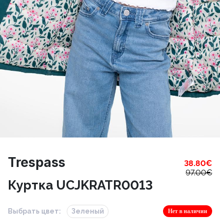
Trespass
38.80
€
97.00
€
Куртка UCJKRATR0013
Выбрать цвет:
Зеленый
Нет в наличии