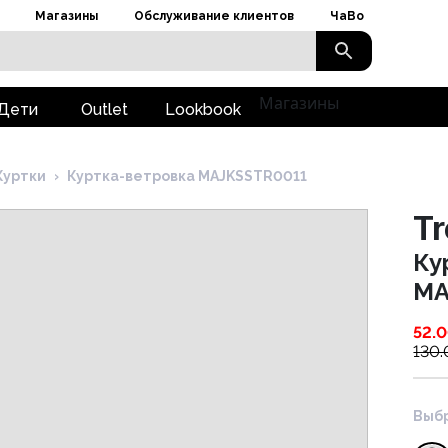
Магазины
Обслуживание клиентов
ЧаВо
Магазины
Дети
Outlet
Lookbook
Куртки
›
Куртка-ветровка MAJKSSTR0011
T
Ку
MA
52.
130
Выбр