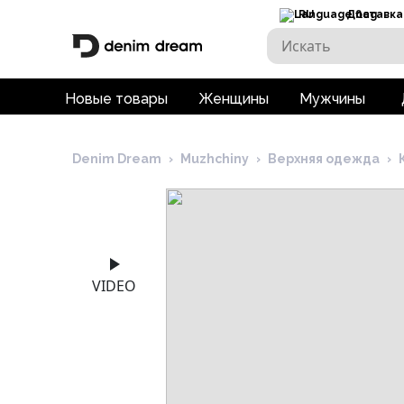
RU
Доставка
Новые товары
Женщины
Мужчины
Denim Dream
›
Muzhchiny
›
Верхняя одежда
›
VIDEO