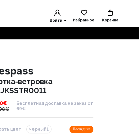
Избранное
Корзина
Войти
respass
ртка-ветровка
JKSSTR0011
00
€
Бесплатная доставка на заказ от
.00
€
69€
ать цвет:
черный1
Последние