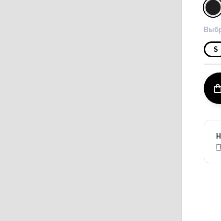
Выбр
S
Н
П