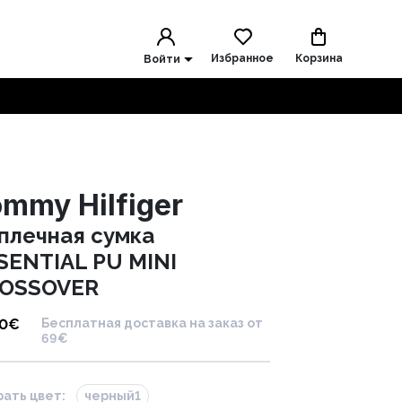
Избранное
Корзина
Войти
mmy Hilfiger
плечная сумка
SENTIAL PU MINI
OSSOVER
90
€
Бесплатная доставка на заказ от
69€
ать цвет:
черный1