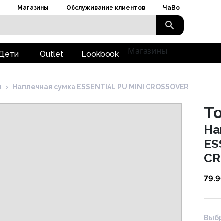
Магазины
Обслуживание клиентов
ЧаВо
Магазины
Дети
Outlet
Lookbook
и
›
Наплечная сумка ESSENTIAL PU MINI CROSSOVER
To
На
ES
CR
79.
Выбр