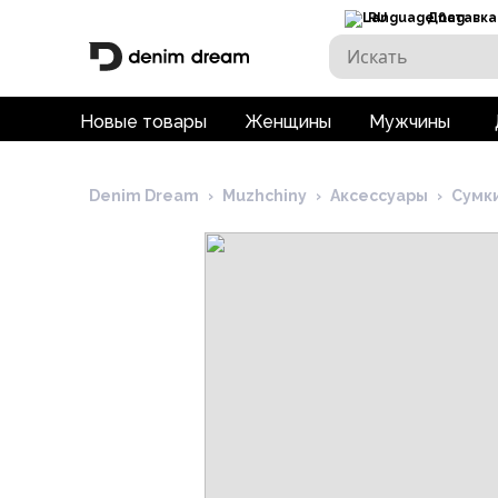
RU
Доставка
Новые товары
Женщины
Мужчины
Denim Dream
›
Muzhchiny
›
Аксессуары
›
Сумк