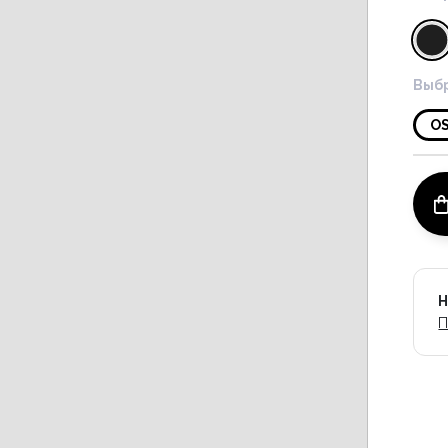
Выбр
O
Н
П