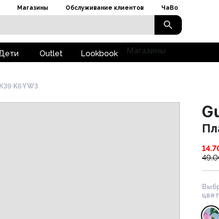
Магазины
Обслуживание клиентов
ЧаВо
Магазины
Дети
Outlet
Lookbook
K39 K6YW3
G
Пл
14.7
49.
Выб
цвет