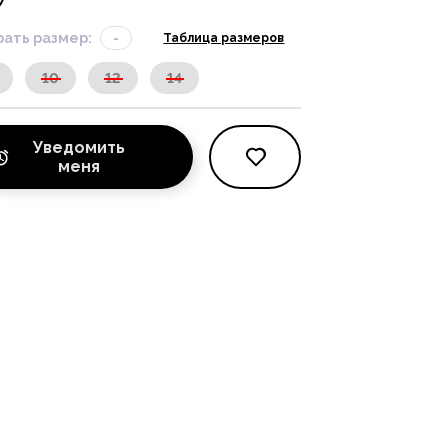
ать размер:
-
Таблица размеров
10
12
14
Уведомить
меня