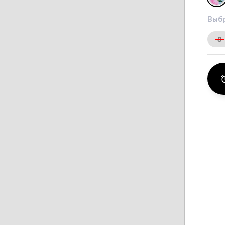
Выбр
8