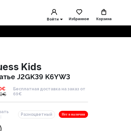
Избранное
Корзина
Войти
uess Kids
атье J2GK39 K6YW3
0
€
Бесплатная доставка на заказ от
00
€
69€
рать
Разноцветный
Нет в наличии
: