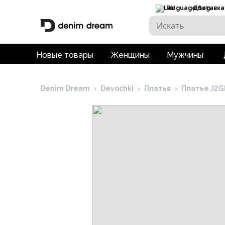
RU
Доставка
Новые товары
Женщины
Мужчины
Denim Dream
›
Devochki
›
Платья
›
Платье J2G