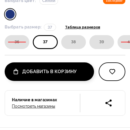
Выбрать цвет:
Синий
Последние
Выбрать размер:
37
Таблица размеров
36
37
38
39
4
ДОБАВИТЬ В КОРЗИНУ
Наличие в магазинах
Посмотреть магазины