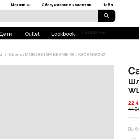
Магазины
Обслуживание клиентов
ЧаВо
Магазины
Дети
Outlet
Lookbook
и
›
Шляпа MONOGRAM BEANIE WL K50K506242
Ca
Шл
WL
22.4
44.9
Выбр