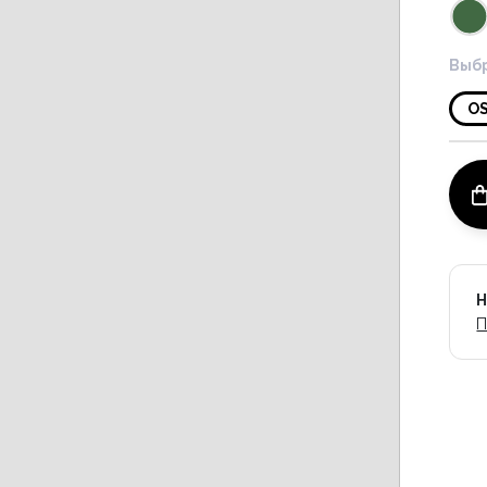
Выбр
O
Н
П