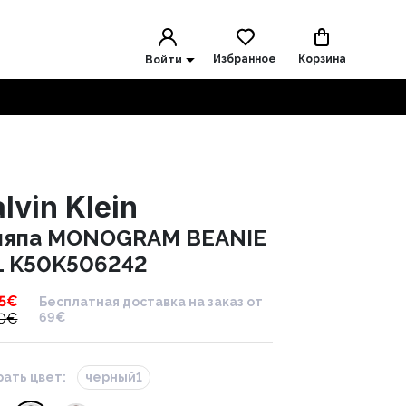
Избранное
Корзина
Войти
lvin Klein
япа MONOGRAM BEANIE
 K50K506242
5
€
Бесплатная доставка на заказ от
0
€
69€
ать цвет:
черный1