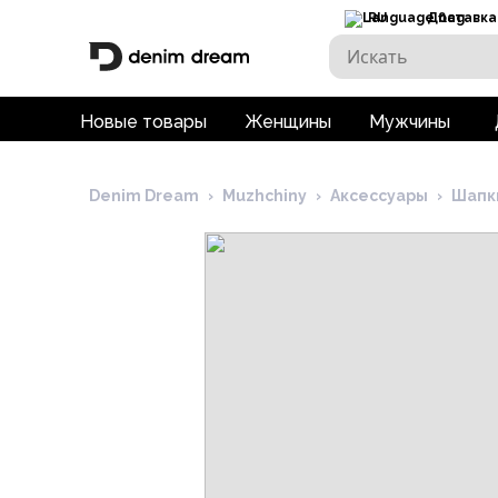
RU
Доставка
Новые товары
Женщины
Мужчины
Denim Dream
›
Muzhchiny
›
Аксессуары
›
Шапк