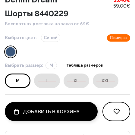
35.40
€
59.00
€
Шорты 8440229
Бесплатная доставка на заказ от 69€
Выбрать цвет:
Синий
Последние
Выбрать размер:
M
Таблица размеров
M
L
XL
XXL
ДОБАВИТЬ В КОРЗИНУ