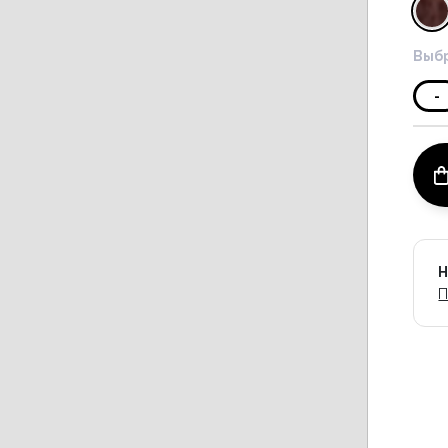
Выбр
-
Н
П