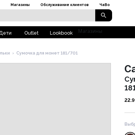
Магазины
Обслуживание клиентов
ЧаВо
Магазины
Дети
Outlet
Lookbook
льки
›
Сумочка для монет 181/701
Ca
Су
18
22.
Выбр