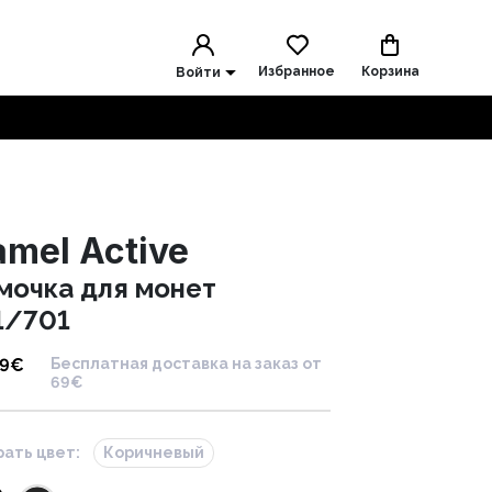
Избранное
Корзина
Войти
mel Active
мочка для монет
1/701
99
€
Бесплатная доставка на заказ от
69€
ать цвет:
Коричневый