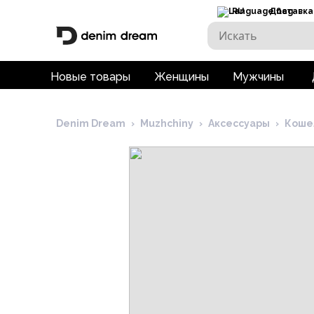
RU
Доставка
Новые товары
Женщины
Мужчины
Denim Dream
›
Muzhchiny
›
Аксессуары
›
Коше