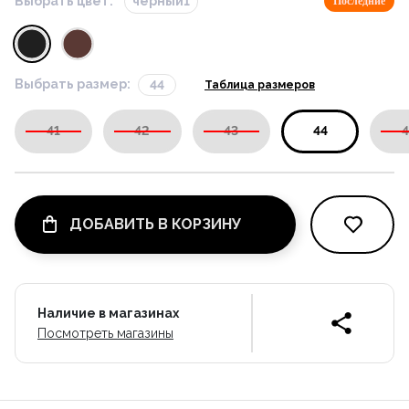
Выбрать цвет:
черный1
Последние
Выбрать размер:
44
Таблица размеров
41
42
43
44
4
ДОБАВИТЬ В КОРЗИНУ
Наличие в магазинах
Посмотреть магазины