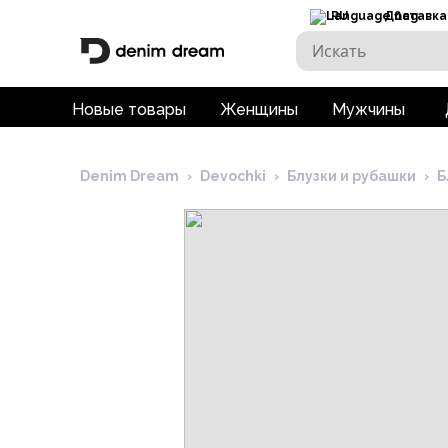
RU
Доставка
Новые товары
Женщины
Мужчины
Denim Dream
›
Devochki
›
Блузки и рубашки
›
Б