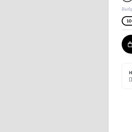
Выбр
10
Н
П