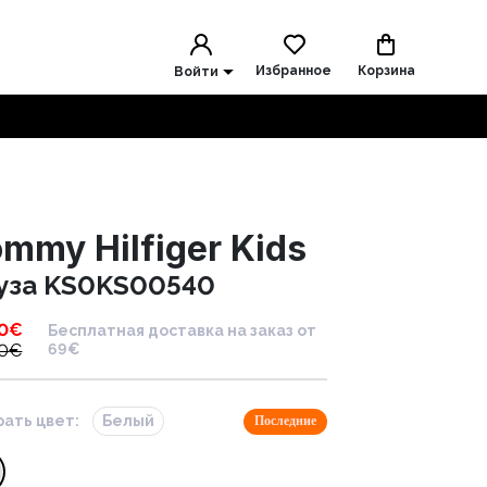
Избранное
Корзина
Войти
mmy Hilfiger Kids
уза KS0KS00540
0
€
Бесплатная доставка на заказ от
0
€
69€
ать цвет:
Белый
Последние