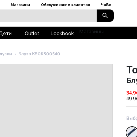
Магазины
Обслуживание клиентов
ЧаВо
Магазины
Дети
Outlet
Lookbook
лузки
›
Блуза KS0KS00540
To
Бл
34.9
49.9
Выбр