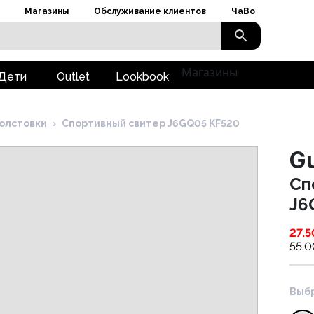
Магазины
Обслуживание клиентов
ЧаВо
Магазины
Дети
Outlet
Lookbook
олстовки
›
Cпортивный свитер J6GQ05 KF520
G
Cп
J6
27.5
55.0
Выбр