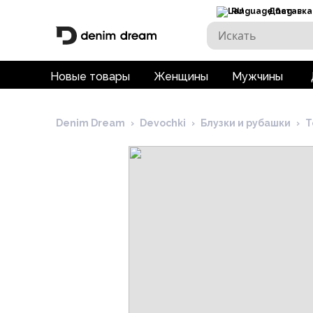
RU
Доставка
Новые товары
Женщины
Мужчины
Denim Dream
›
Devochki
›
Блузки и рубашки
›
Т