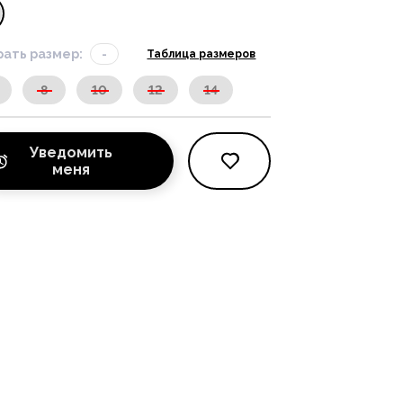
ать размер:
-
Таблица размеров
8
10
12
14
Уведомить
меня