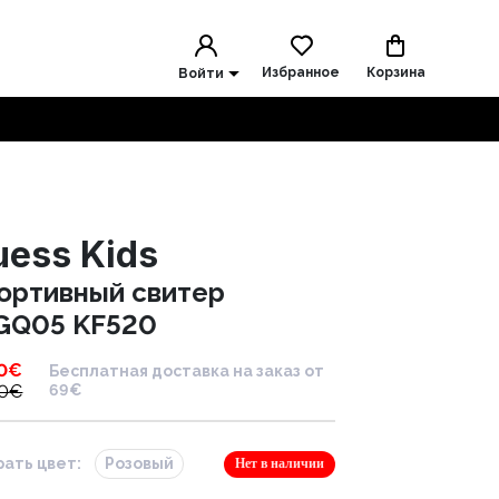
Избранное
Корзина
Войти
uess Kids
ортивный свитер
GQ05 KF520
0
€
Бесплатная доставка на заказ от
0
€
69€
ать цвет:
Розовый
Нет в наличии