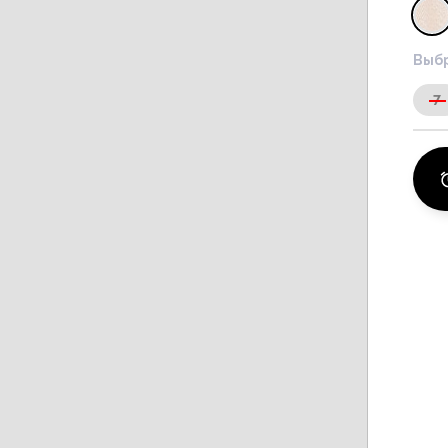
Выбр
7