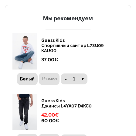
Mы рекомендуем
Guess Kids
Cпортивный свитер L73Q09
KAUG0
37.00
€
-
+
Размер
Белый
Guess Kids
Джинсы L4YA07 D4KC0
42.00
€
60.00
€