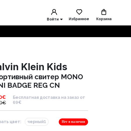
Избранное
Корзина
Войти
lvin Klein Kids
ортивный свитер MONO
NI BADGE REG CN
0
€
Бесплатная доставка на заказ от
0
€
69€
ать цвет:
черный1
Нет в наличии