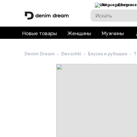
RU
Доставка
Новые товары
Женщины
Мужчины
Denim Dream
›
Devochki
›
Блузки и рубашки
›
Т