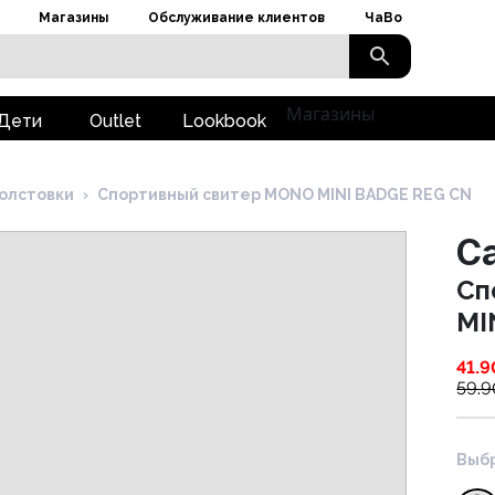
Магазины
Обслуживание клиентов
ЧаВо
Магазины
Дети
Outlet
Lookbook
олстовки
›
Cпортивный свитер MONO MINI BADGE REG CN
Ca
Cп
MI
41.9
59.9
Выбр