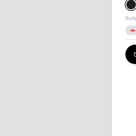
Выбр
8