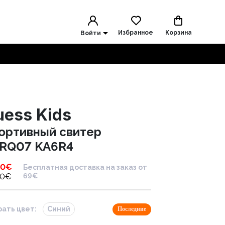
Избранное
Корзина
Войти
uess Kids
ортивный свитер
RQ07 KA6R4
00
€
Бесплатная доставка на заказ от
00
€
69€
ать цвет:
Синий
Последние