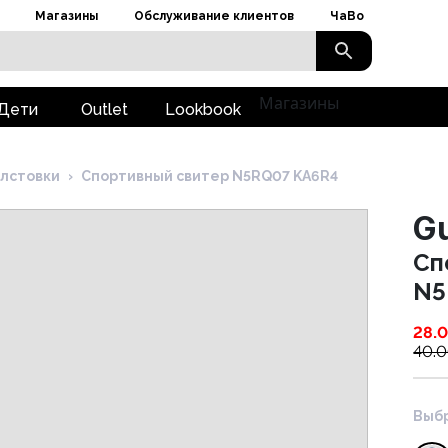
Магазины
Обслуживание клиентов
ЧаВо
Магазины
Дети
Outlet
Lookbook
лстовки
›
Cпортивный свитер N5RQ07 KA6R4
G
Cп
N5
28.
40.
Выбр