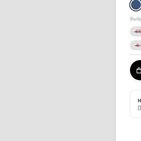
Выбр
6
6
Н
П