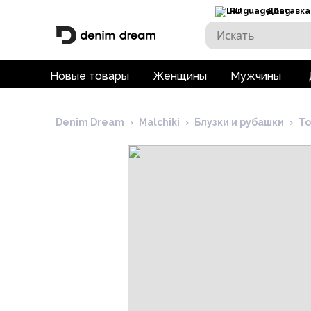
RU
Доставка
Новые товары
Женщины
Мужчины
Denim Dream
›
Malchiki
›
Блузки и рубашки
›
То