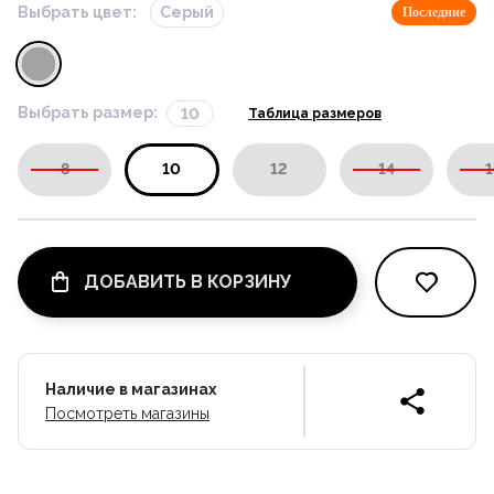
Выбрать цвет:
Серый
Последние
Выбрать размер:
10
Таблица размеров
8
10
12
14
1
ДОБАВИТЬ В КОРЗИНУ
Наличие в магазинах
Посмотреть магазины