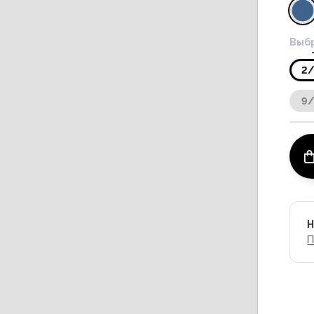
Выбр
2
9
Н
П