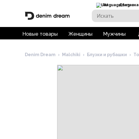
RU
Доставка
Новые товары
Женщины
Мужчины
Denim Dream
›
Malchiki
›
Блузки и рубашки
›
То