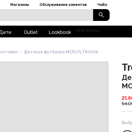
Магазины
Обслуживание клиентов
ЧаВо
Магазины
Дети
Outlet
Lookbook
лстовки
›
Детская футболка MCFLFLTR0016
T
Де
MC
21.6
54.0
Выбр