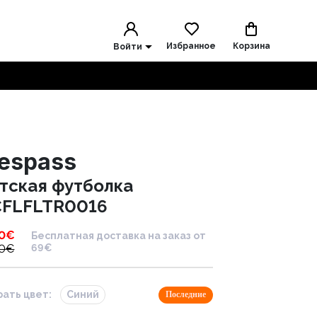
Избранное
Корзина
Войти
respass
тская футболка
FLFLTR0016
0
€
Бесплатная доставка на заказ от
0
€
69€
ать цвет:
Синий
Последние