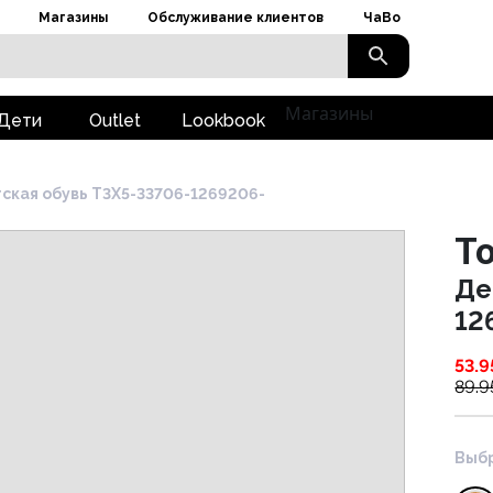
Магазины
Обслуживание клиентов
ЧаВо
Магазины
Дети
Outlet
Lookbook
ская обувь T3X5-33706-1269206-
To
Де
12
53.9
89.9
Выбр