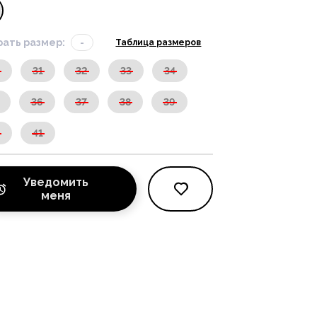
ать размер:
-
Таблица размеров
0
31
32
33
34
36
37
38
39
0
41
Уведомить
меня