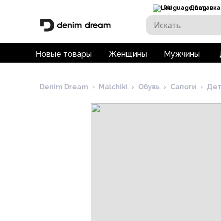
RU
Доставка
Новые товары
Женщины
Мужчины
Denim Dream
›
Malchiki
›
Обувь
›
Сапоги
›
Дет