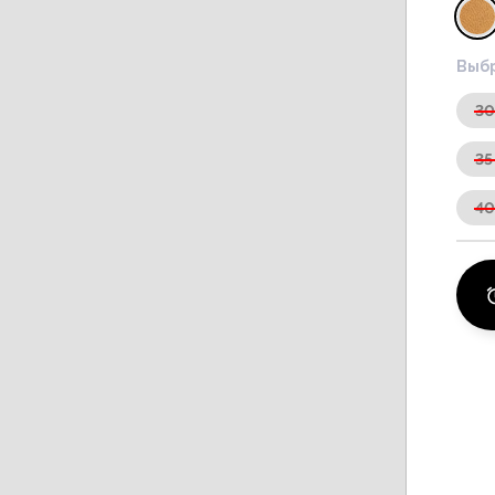
Выбр
3
35
4