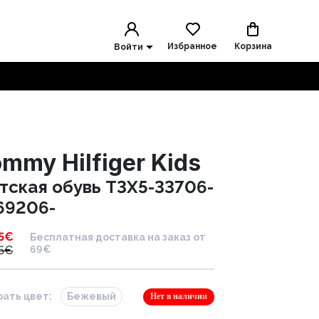
Избранное
Корзина
Войти
mmy Hilfiger Kids
тская обувь T3X5-33706-
69206-
5
€
Бесплатная доставка на заказ от
5
€
69€
ать цвет:
Бежевый
Нет в наличии