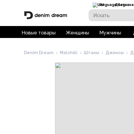
RU
Доставка
Новые товары
Женщины
Мужчины
Denim Dream
›
Malchiki
›
Штаны
›
Джинсы
›
Д