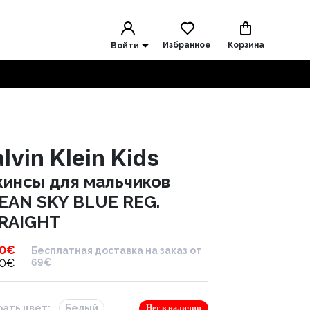
Избранное
Корзина
Войти
lvin Klein Kids
инсы для мальчиков
EAN SKY BLUE REG.
RAIGHT
90
€
Бесплатная доставка на заказ от
90
€
69€
ать цвет:
Белый
Нет в наличии