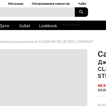
Магазины
Обслуживание клиентов
ЧаВо
Магазины
Дети
Outlet
Lookbook
жинсы для мальчиков CLEAN SKY BLUE REG. STRAIGHT
Ca
Дж
CL
ST
48.
69.
Выбр