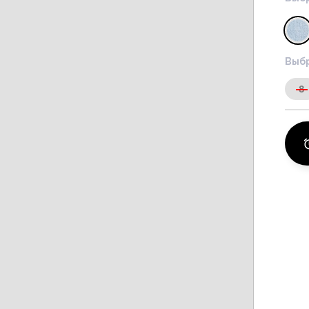
Выбр
8