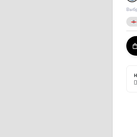
Выбр
8
Н
П