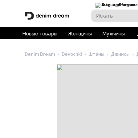
RU
Доставка
Новые товары
Женщины
Мужчины
Denim Dream
›
Devochki
›
Штаны
›
Джинсы
›