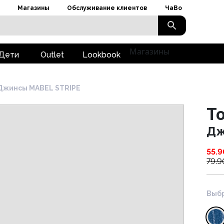
Магазины
Обслуживание клиентов
ЧаВо
Магазины
Дети
Outlet
Lookbook
Джинсы MABEL STRIPE
To
Дж
55.9
79.9
Выбр