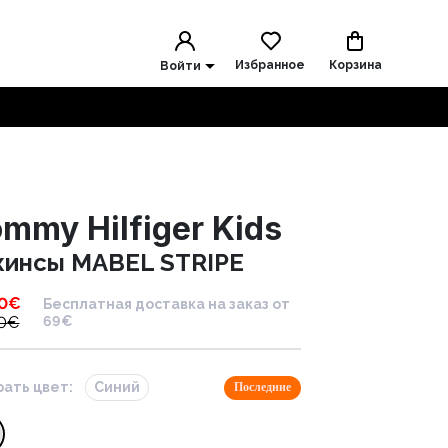
Избранное
Корзина
Войти
mmy Hilfiger Kids
инсы MABEL STRIPE
0
€
Бесплатная доставка на заказ от
0
€
69€
ать цвет:
Синий
Последние