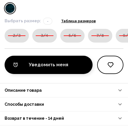
Выбрать размер:
-
Таблица размеров
2/3
3/4
5/6
7/8
9/
Уведомить меня
Описание товара
Способы доставки
Возврат в течение - 14 дней