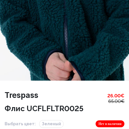
Trespass
26.00
€
65.00
€
Флис UCFLFLTR0025
Выбрать цвет:
Зеленый
Нет в наличии