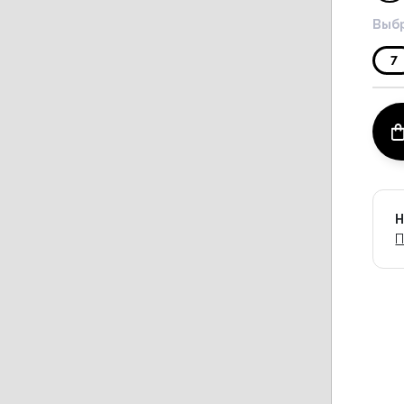
Выбр
7
Н
П