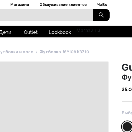
Магазины
Обслуживание клиентов
ЧаВо
Магазины
Дети
Outlet
Lookbook
утболки и поло
›
Футболка J6YI08 K3710
G
Фу
25.
Выбр