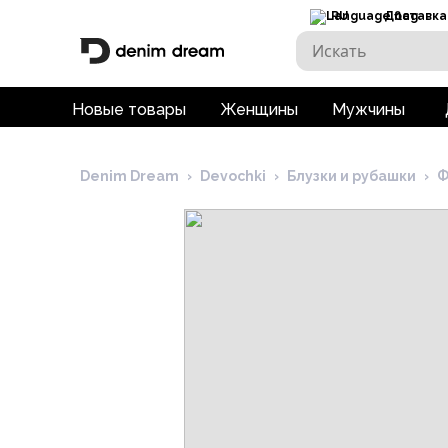
RU
Доставка
Новые товары
Женщины
Мужчины
Denim Dream
›
Devochki
›
Блузки и рубашки
›
Ф