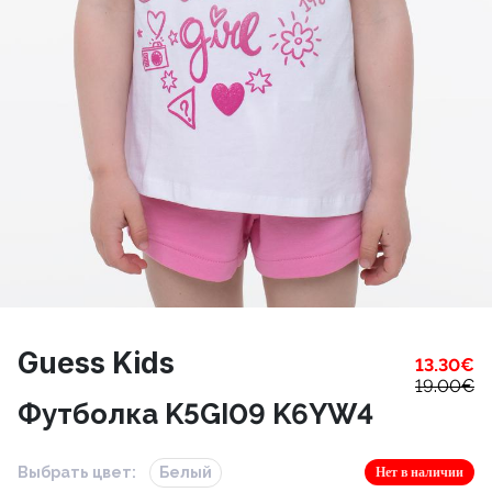
Guess Kids
13.30
€
19.00
€
Футболка K5GI09 K6YW4
Выбрать цвет:
Белый
Нет в наличии