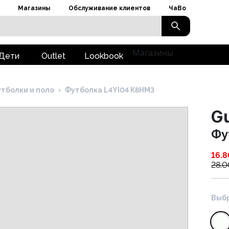
Магазины
Обслуживание клиентов
ЧаВо
Магазины
Дети
Outlet
Lookbook
тболки и поло
›
Футболка L4YI04 K8HM3
G
Фу
16.8
28.0
Выбр