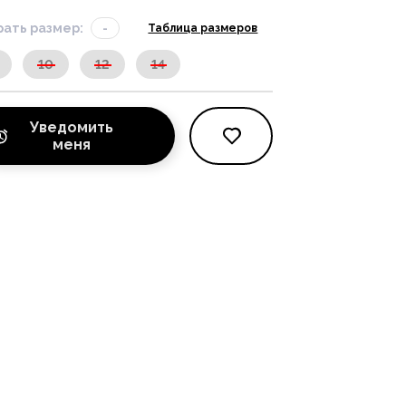
ать размер:
-
Таблица размеров
10
12
14
Уведомить
меня