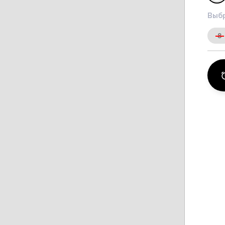
Выбр
8