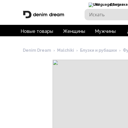
RU
Доставка
Новые товары
Женщины
Мужчины
Denim Dream
›
Malchiki
›
Блузки и рубашки
›
Фу