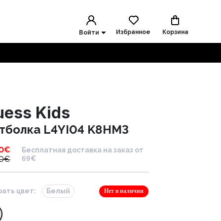
Избранное
Корзина
Войти
uess Kids
тболка L4YI04 K8HM3
0
€
Бесплатная доставка на заказ от
0
€
69€
ать цвет:
Белый
Нет в наличии