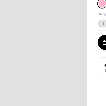
Выбр
8
Н
П