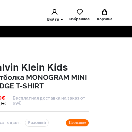
Избранное
Корзина
Войти
lvin Klein Kids
тболка MONOGRAM MINI
DGE T-SHIRT
0
€
Бесплатная доставка на заказ от
0
€
69€
ать цвет:
Розовый
Последние