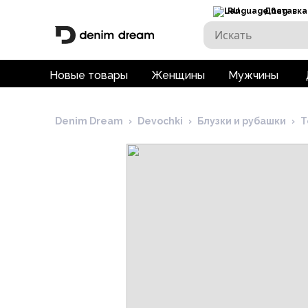
RU
Доставка
Новые товары
Женщины
Мужчины
Denim Dream
›
Devochki
›
Блузки и рубашки
›
Т