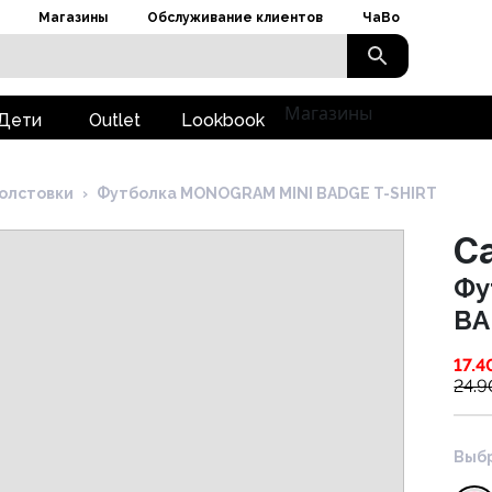
Магазины
Обслуживание клиентов
ЧаВо
Магазины
Дети
Outlet
Lookbook
олстовки
›
Футболка MONOGRAM MINI BADGE T-SHIRT
Ca
Фу
BA
17.4
24.9
Выбр