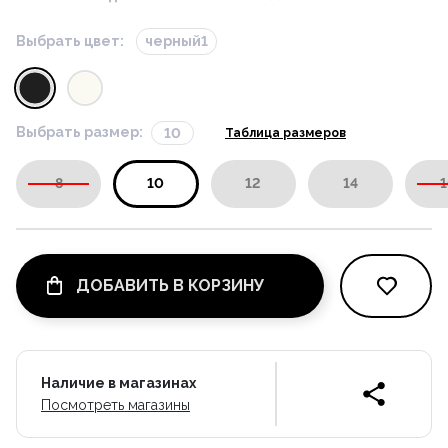
Выбрать цвет:
черный1
Выбрать размер:
10
Таблица размеров
8
10
12
14
1
ДОБАВИТЬ В КОРЗИНУ
Наличие в магазинах
Посмотреть магазины