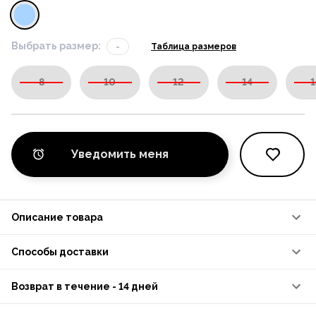
Выбрать размер:
-
Таблица размеров
8
10
12
14
1
Уведомить меня
Описание товара
Способы доставки
Возврат в течение - 14 дней