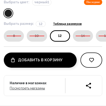
Выбрать цвет:
черный1
Последние
Выбрать размер:
12
Таблица размеров
8
10
12
14
1
ДОБАВИТЬ В КОРЗИНУ
Наличие в магазинах
Посмотреть магазины