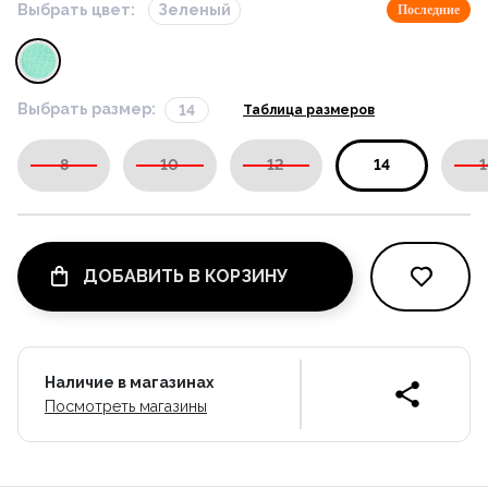
Выбрать цвет:
Зеленый
Последние
Выбрать размер:
14
Таблица размеров
8
10
12
14
1
ДОБАВИТЬ В КОРЗИНУ
Наличие в магазинах
Посмотреть магазины