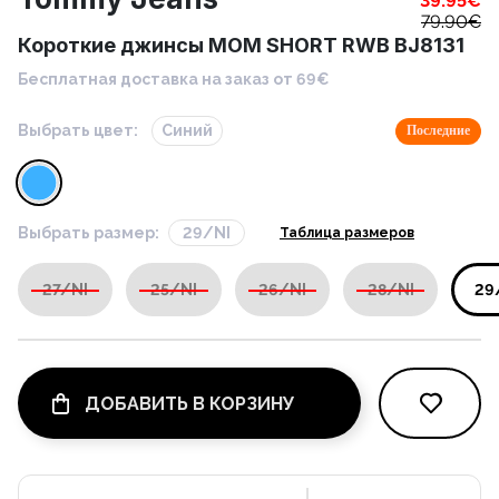
39.95
€
79.90
€
Короткие джинсы MOM SHORT RWB BJ8131
Бесплатная доставка на заказ от 69€
Выбрать цвет:
Синий
Последние
Выбрать размер:
29/NI
Таблица размеров
27/NI
25/NI
26/NI
28/NI
29
ДОБАВИТЬ В КОРЗИНУ