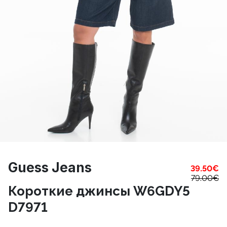
Guess Jeans
39.50
€
79.00
€
Короткие джинсы W6GDY5
D7971