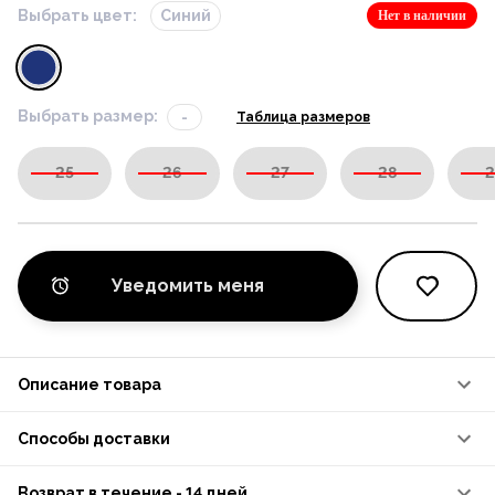
Выбрать цвет:
Синий
Нет в наличии
Выбрать размер:
-
Таблица размеров
25
26
27
28
2
Уведомить меня
Описание товара
Способы доставки
Возврат в течение - 14 дней