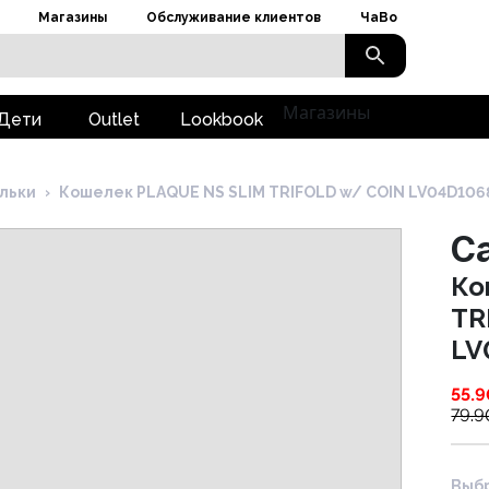
Магазины
Обслуживание клиентов
ЧаВо
Магазины
Дети
Outlet
Lookbook
льки
›
Кошелек PLAQUE NS SLIM TRIFOLD w/ COIN LV04D106
Ca
Ко
TR
LV
55.9
79.9
Выбр