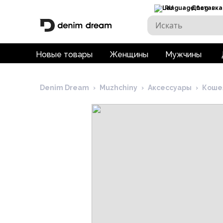
RU
Доставка
Новые товары
Женщины
Мужчины
Denim Dream
›
Muzhchiny
›
Аксессуары
›
Коше