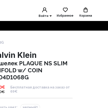
Избранное
Корзина
Войти
8G
lvin Klein
шелек PLAQUE NS SLIM
IFOLD w/ COIN
04D1068G
0
€
Бесплатная доставка на заказ от
0
€
69€
ать цвет:
черный1