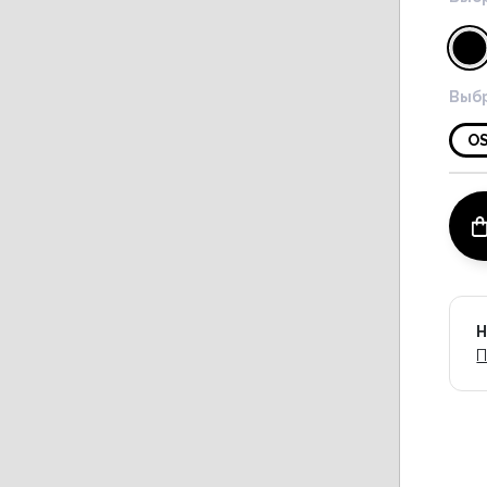
Выбр
O
Н
П