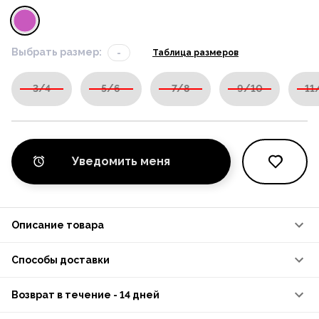
Выбрать размер:
-
Таблица размеров
3/4
5/6
7/8
9/10
11
Уведомить меня
Описание товара
Способы доставки
Возврат в течение - 14 дней