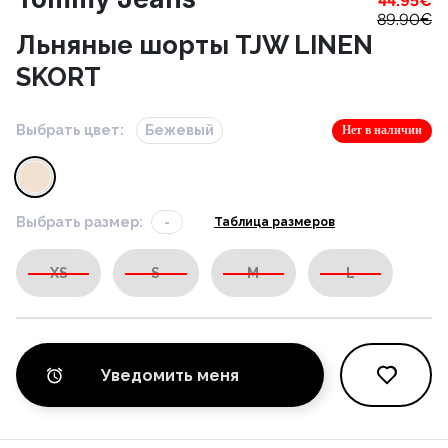
44.95
€
89.90
€
Льняные шорты TJW LINEN
SKORT
Выбрать цвет:
Бежевый
Нет в наличии
Выбрать размер:
-
Таблица размеров
XS
S
M
L
Уведомить меня