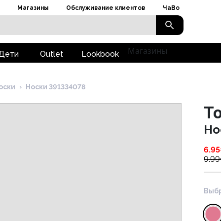
Магазины
Обслуживание клиентов
ЧаВо
Магазины
Дети
Outlet
Lookbook
оски
›
Носки 391334078
To
Но
6.95
9.99
Выбр