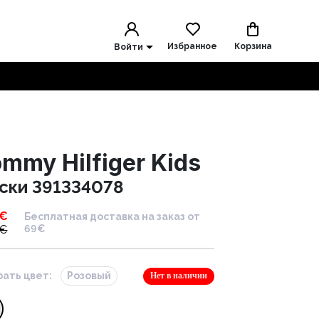
Избранное
Корзина
Войти
mmy Hilfiger Kids
ски 391334078
€
Бесплатная доставка на заказ от
€
69€
ать цвет:
Розовый
Нет в наличии