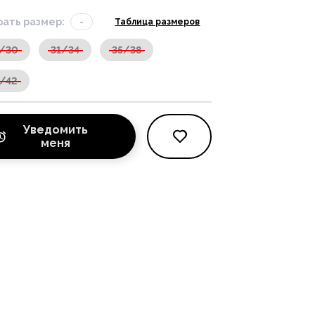
ать размер:
-
Таблица размеров
7/30
31/34
35/38
/42
Уведомить
меня