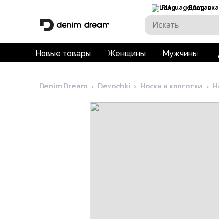
RU
Доставка
Новые товары
Женщины
Мужчины
Denim Dream
›
Devochki
›
Носки и колготки
›
Н