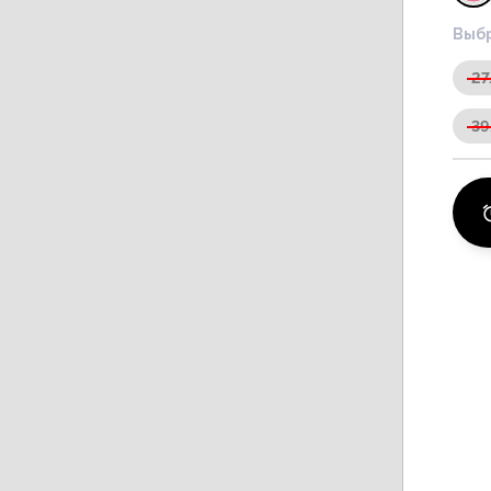
Выбр
2
39