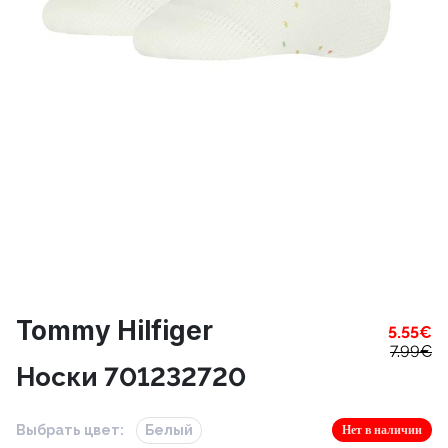
Tommy Hilfiger
5.55
€
7.99
€
Носки 701232720
Выбрать цвет:
Белый
Нет в наличии